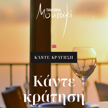
ΚΆΝΤΕ ΚΡΆΤΗΣΗ
Κάντε
κράτηση