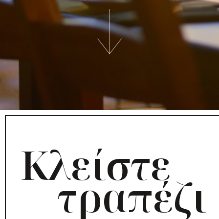
Κλείστε
τραπέζι